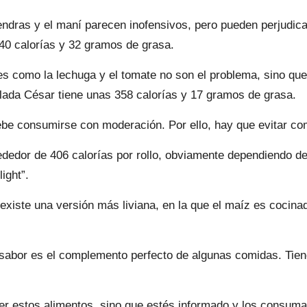
endras y el maní parecen inofensivos, pero pueden perjudic
40 calorías y 32 gramos de grasa.
es como la lechuga y el tomate no son el problema, sino q
lada César tiene unas 358 calorías y 17 gramos de grasa.
e consumirse con moderación. Por ello, hay que evitar com
rededor de 406 calorías por rollo, obviamente dependiendo d
ight”.
existe una versión más liviana, en la que el maíz es cocina
 sabor es el complemento perfecto de algunas comidas. Tien
mer estos alimentos, sino que estés informado y los consum