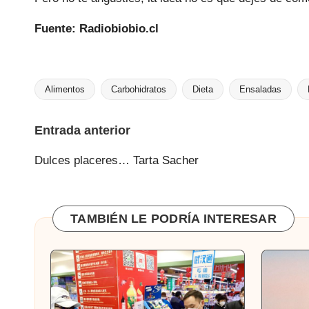
Fuente: Radiobiobio.cl
Alimentos
Carbohidratos
Dieta
Ensaladas
Etiquetas:
Navegación
Entrada anterior
de
Dulces placeres… Tarta Sacher
entradas
TAMBIÉN LE PODRÍA INTERESAR