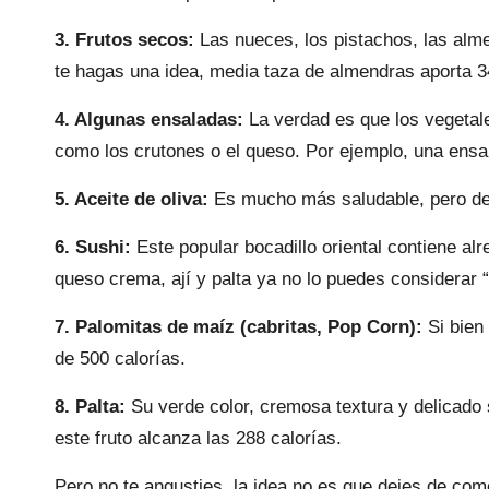
3. Frutos secos:
Las nueces, los pistachos, las alm
te hagas una idea, media taza de almendras aporta 3
4. Algunas ensaladas:
La verdad es que los vegetal
como los crutones o el queso. Por ejemplo, una ensa
5. Aceite de oliva:
Es mucho más saludable, pero deb
6. Sushi:
Este popular bocadillo oriental contiene al
queso crema, ají y palta ya no lo puedes considerar “l
7. Palomitas de maíz (cabritas, Pop Corn):
Si bien 
de 500 calorías.
8. Palta:
Su verde color, cremosa textura y delicado
este fruto alcanza las 288 calorías.
Pero no te angusties, la idea no es que dejes de co