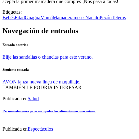
acepta la primer mamadera que compres ¡Nos pasa a todas!
Etiquetas:
Bebés
Edad
Guagua
Mamá
Mamadera
meses
Nacido
Pezón
Teteros
Navegación de entradas
Entrada anterior
Elije las sandalias o chanclas para este verano.
Siguiente entrada
AVON lanza nueva linea de maquillaje.
TAMBIÉN LE PODRÍA INTERESAR
Publicada en
Salud
Recomendaciones para manipular los alimentos en cuarentena
Publicada en
Espectáculos