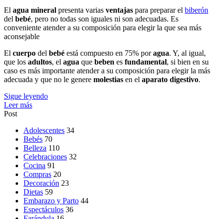
El
agua
mineral
presenta varias
ventajas
para preparar el
biberón
del
bebé
, pero no todas son iguales ni son adecuadas. Es
conveniente atender a su composición para elegir la que sea más
aconsejable
El
cuerpo
del
bebé
está compuesto en 75% por
agua
. Y, al igual,
que los
adultos
, el
agua
que
beben
es
fundamental
, si bien en su
caso es más importante atender a su composición para elegir la más
adecuada y que no le genere
molestias
en el
aparato
digestivo
.
Sigue leyendo
Leer más
Post
Adolescentes
34
Bebés
70
Belleza
110
Celebraciones
32
Cocina
91
Compras
20
Decoración
23
Dietas
59
Embarazo y Parto
44
Espectáculos
36
Farándula
16