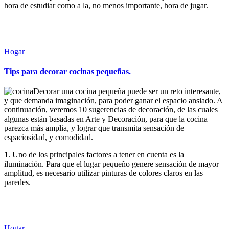
hora de estudiar como a la, no menos importante, hora de jugar.
Sigue leyendo
Leer más
Publicada
Hogar
en
Tips para decorar cocinas pequeñas.
Decorar una cocina pequeña puede ser un reto interesante,
y que demanda imaginación, para poder ganar el espacio ansiado. A
continuación, veremos 10 sugerencias de decoración, de las cuales
algunas están basadas en Arte y Decoración, para que la cocina
parezca más amplia, y lograr que transmita sensación de
espaciosidad, y comodidad.
1
. Uno de los principales factores a tener en cuenta es la
iluminación. Para que el lugar pequeño genere sensación de mayor
amplitud, es necesario utilizar pinturas de colores claros en las
paredes.
Sigue leyendo
Leer más
Publicada
Hogar