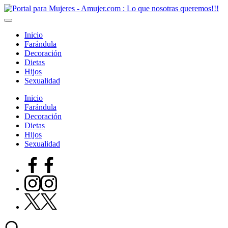
Saltar
al
contenido
Inicio
Farándula
Decoración
Dietas
Hijos
Sexualidad
Inicio
Farándula
Decoración
Dietas
Hijos
Sexualidad
Facebook
instagram
Twitter