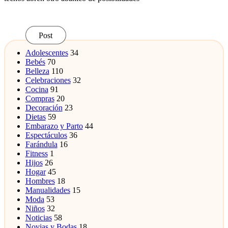
Sigue leyendo
Leer más
Post
Adolescentes
34
Bebés
70
Belleza
110
Celebraciones
32
Cocina
91
Compras
20
Decoración
23
Dietas
59
Embarazo y Parto
44
Espectáculos
36
Farándula
16
Fitness
1
Hijos
26
Hogar
45
Hombres
18
Manualidades
15
Moda
53
Niños
32
Noticias
58
Novias y Bodas
18