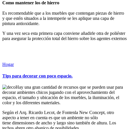
Como mantener los de hierro
Es recomendable que a los muebles que contengan piezas de hierro
y que estén situados a la intemperie se les aplique una capa de
pintura antioxidante.
Y una vez seca esta primera capa conviene añadirle otra de poliéster
para asegurar la protección total del hierro sobre los agentes externos
Sigue leyendo
Leer más
Publicada
Hogar
en
Tips para decorar con poco espacio.
Hay una gran cantidad de recursos que se pueden usar para
decorar ambientes chicos jugando con el aprovechamiento del
espacio, el tamaño y ubicación de los muebles, la iluminación, el
color y los diferentes materiales.
Según el Arq. Ricardo Lecot, de Fontenla New Concept, otro
aspecto a tener en cuenta es que un ambiente no sólo
tiene dimensiones de ancho y largo sino también de altura. Los
techos abren otro abanico de posibilidades