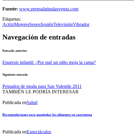
Fuente:
www.prensalatinalasvegas.com
Etiquetas:
Actriz
Mujeres
Senos
Sostén
Televisión
Vibrador
Navegación de entradas
Entrada anterior
Enuresis infantil: ¿Por qué un niño moja la cama?
Siguiente entrada
Peinados de moda para San Valentín 2011
TAMBIÉN LE PODRÍA INTERESAR
Publicada en
Salud
Recomendaciones para manipular los alimentos en cuarentena
Publicada en
Espectáculos