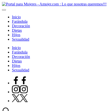
Saltar
al
contenido
Inicio
Farándula
Decoración
Dietas
Hijos
Sexualidad
Inicio
Farándula
Decoración
Dietas
Hijos
Sexualidad
Facebook
instagram
Twitter