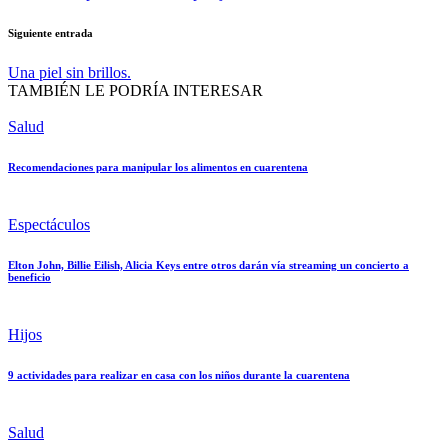
entradas
Siguiente entrada
Una piel sin brillos.
TAMBIÉN LE PODRÍA INTERESAR
Publicada
Salud
en
Recomendaciones para manipular los alimentos en cuarentena
Publicada
Espectáculos
en
Elton John, Billie Eilish, Alicia Keys entre otros darán vía streaming un concierto a
beneficio
Publicada
Hijos
en
9 actividades para realizar en casa con los niños durante la cuarentena
Publicada
Salud