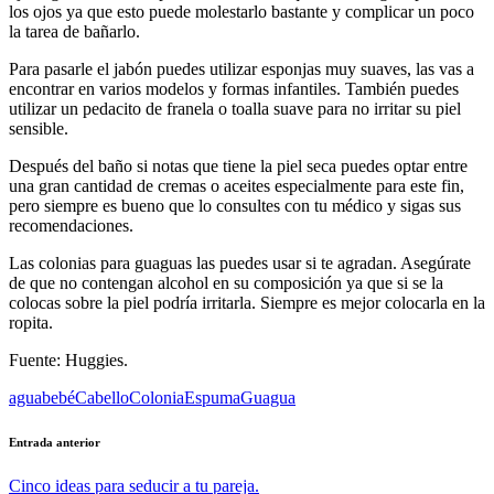
los ojos ya que esto puede molestarlo bastante y complicar un poco
la tarea de bañarlo.
Para pasarle el jabón puedes utilizar esponjas muy suaves, las vas a
encontrar en varios modelos y formas infantiles. También puedes
utilizar un pedacito de franela o toalla suave para no irritar su piel
sensible.
Después del baño si notas que tiene la piel seca puedes optar entre
una gran cantidad de cremas o aceites especialmente para este fin,
pero siempre es bueno que lo consultes con tu médico y sigas sus
recomendaciones.
Las colonias para guaguas las puedes usar si te agradan. Asegúrate
de que no contengan alcohol en su composición ya que si se la
colocas sobre la piel podría irritarla. Siempre es mejor colocarla en la
ropita.
Fuente: Huggies.
Etiquetas:
agua
bebé
Cabello
Colonia
Espuma
Guagua
Navegación
Entrada anterior
de
Cinco ideas para seducir a tu pareja.