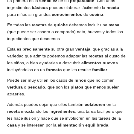
La primera es la
sencillez
de su
preparación
: Con unos
ingredientes
básicos
puedes elaborar fácilmente la
receta
para niños sin grandes
conocimientos
de
cocina
.
En todas las
recetas
de
quiche
debemos incluir una
masa
(que puede ser casera o comprada) nata, huevos y todos los
ingredientes que deseemos.
Ésta es
precisamente
su otra gran
ventaja
, que gracias a la
variedad que admite podemos adaptar las
recetas
al gusto de
los niños, o bien ayudarles a descubrir
alimentos
nuevos
incluyéndolos en un
formato
que les resulte
familiar
.
Puede ser muy útil en los casos de
niños
que no comen
verdura
o
pescado
, que son los
platos
que menos suelen
atraerles.
Además puedes dejar que ellos también
colaboren
en la
receta
mezclando los
ingredientes
, una tarea fácil pero que
les hace ilusión y hace que se involucren en las tareas de la
casa
y se interesen por la
alimentación
equilibrada
.