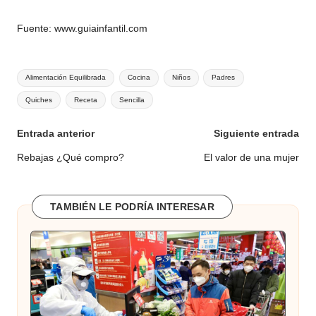
Fuente:
www.guiainfantil.com
Etiquetas:
Alimentación Equilibrada
Cocina
Niños
Padres
Quiches
Receta
Sencilla
Navegación
Entrada anterior
Siguiente entrada
de
Rebajas ¿Qué compro?
El valor de una mujer
entradas
TAMBIÉN LE PODRÍA INTERESAR