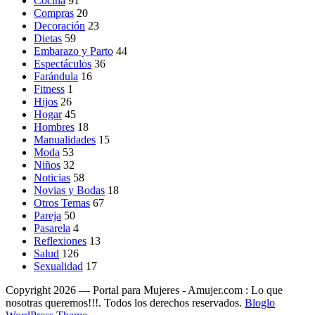
Cocina
91
Compras
20
Decoración
23
Dietas
59
Embarazo y Parto
44
Espectáculos
36
Farándula
16
Fitness
1
Hijos
26
Hogar
45
Hombres
18
Manualidades
15
Moda
53
Niños
32
Noticias
58
Novias y Bodas
18
Otros Temas
67
Pareja
50
Pasarela
4
Reflexiones
13
Salud
126
Sexualidad
17
Copyright 2026 — Portal para Mujeres - Amujer.com : Lo que
nosotras queremos!!!. Todos los derechos reservados.
Bloglo