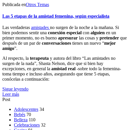
Publicada en
Otros Temas
Las 5 etapas de la amistad femenina, según especialista
Las verdaderas
amistades
no surgen de la noche a la mañana. Si
bien podemos sentir una
conexión
especial
con
alguien
en un
primer momento, no es bueno
apresurar
las cosas y
pretender
que
después de un par de
conversaciones
tienes un nuevo “
mejor
amigo
”.
Al respecto, la
terapeuta
y autora del libro “Las amistades no
surgen de la nada”, Shasta Nelson, dice que si bien hay
excepciones, en general la
amistad
real
-sobre todo la femenina-
toma tiempo e incluso años, asegurando que tiene 5 etapas,
conócelas a continuación:
Sigue leyendo
Leer más
Post
Adolescentes
34
Bebés
70
Belleza
110
Celebraciones
32