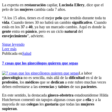
La experta en
restauración
capilar,
Lucinda Ellery
, dice que el
pelo de las
mujeres
cambia cada 7 años.
“A los 15 años, tienes es el mejor
pelo
que tendrás durante toda tu
vida
. Cuando tienes 30 no habrá un cambio
significativo
. Cuando
estás en los
37
a
40
, ya hay un marcado cambio. Aquí es donde la
gente
entra en
pánico
, pero es un ciclo
natural
del
envejecimiento
”, advierte.
Sigue leyendo
Leer más
Publicada en
Salud
7 cosas que los ginecólogos quieren que sepas
La labor
ginecológica
no es sencilla, más allá de la
dificultad
en sí de la
profesión
, los
médicos
que se
dedican
a este rubro muchas veces
deben enfrentarse a las
creencias
y
tabúes
de sus
pacientes
.
En este sentido, la destacada
gineco-obstetra
estadounidense Hilda
Hutcherson comentó sin tapujos algunas cosas que a
ella
y a la
mayoría de sus
colegas
les
gustaría
que todas las
mujeres
supieran
.