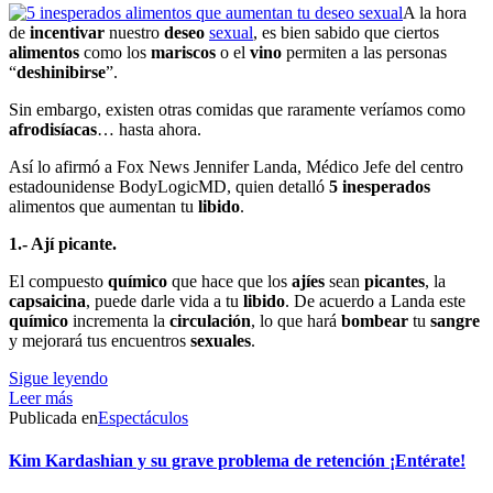
A la hora
de
incentivar
nuestro
deseo
sexual
, es bien sabido que ciertos
alimentos
como los
mariscos
o el
vino
permiten a las personas
“
deshinibirse
”.
Sin embargo, existen otras comidas que raramente veríamos como
afrodisíacas
… hasta ahora.
Así lo afirmó a Fox News Jennifer Landa, Médico Jefe del centro
estadounidense BodyLogicMD, quien detalló
5 inesperados
alimentos que aumentan tu
libido
.
1.- Ají picante.
El compuesto
químico
que hace que los
ajíes
sean
picantes
, la
capsaicina
, puede darle vida a tu
libido
. De acuerdo a Landa este
químico
incrementa la
circulación
, lo que hará
bombear
tu
sangre
y mejorará tus encuentros
sexuales
.
Sigue leyendo
Leer más
Publicada en
Espectáculos
Kim Kardashian y su grave problema de retención ¡Entérate!