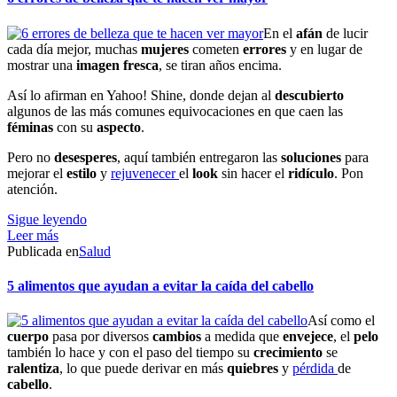
En el
afán
de lucir
cada día mejor, muchas
mujeres
cometen
errores
y en lugar de
mostrar una
imagen
fresca
, se tiran años encima.
Así lo afirman en Yahoo! Shine, donde dejan al
descubierto
algunos de las más comunes equivocaciones en que caen las
féminas
con su
aspecto
.
Pero no
desesperes
, aquí también entregaron las
soluciones
para
mejorar el
estilo
y
rejuvenecer
el
look
sin hacer el
ridículo
. Pon
atención.
Sigue leyendo
Leer más
Publicada en
Salud
5 alimentos que ayudan a evitar la caída del cabello
Así como el
cuerpo
pasa por diversos
cambios
a medida que
envejece
, el
pelo
también lo hace y con el paso del tiempo su
crecimiento
se
ralentiza
, lo que puede derivar en más
quiebres
y
pérdida
de
cabello
.