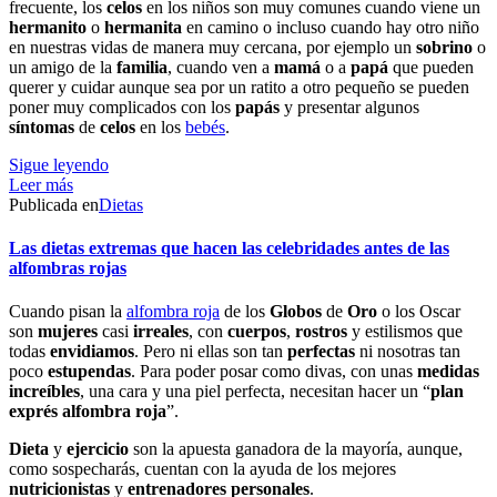
frecuente, los
celos
en los niños son muy comunes cuando viene un
hermanito
o
hermanita
en camino o incluso cuando hay otro niño
en nuestras vidas de manera muy cercana, por ejemplo un
sobrino
o
un amigo de la
familia
, cuando ven a
mamá
o a
papá
que pueden
querer y cuidar aunque sea por un ratito a otro pequeño se pueden
poner muy complicados con los
papás
y presentar algunos
síntomas
de
celos
en los
bebés
.
Sigue leyendo
Leer más
Publicada en
Dietas
Las dietas extremas que hacen las celebridades antes de las
alfombras rojas
Cuando pisan la
alfombra roja
de los
Globos
de
Oro
o los Oscar
son
mujeres
casi
irreales
, con
cuerpos
,
rostros
y estilismos que
todas
envidiamos
. Pero ni ellas son tan
perfectas
ni nosotras tan
poco
estupendas
. Para poder posar como divas, con unas
medidas
increíbles
, una cara y una piel perfecta, necesitan hacer un “
plan
exprés alfombra roja
”.
Dieta
y
ejercicio
son la apuesta ganadora de la mayoría, aunque,
como sospecharás, cuentan con la ayuda de los mejores
nutricionistas
y
entrenadores
personales
.