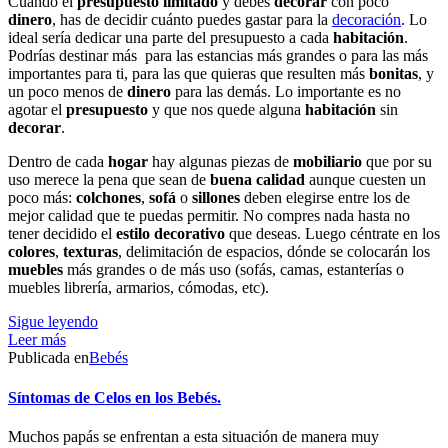
Cuando el
presupuesto
limitado
y debes
decorar
con poco
dinero
, has de decidir cuánto puedes gastar para la
decoración
. Lo
ideal sería dedicar una parte del presupuesto a cada
habitación
.
Podrías destinar más para las estancias más grandes o para las más
importantes para ti, para las que quieras que resulten más
bonitas
, y
un poco menos de
dinero
para las demás. Lo importante es no
agotar el
presupuesto
y que nos quede alguna
habitación
sin
decorar
.
Dentro de cada
hogar
hay algunas piezas de
mobiliario
que por su
uso merece la pena que sean de
buena calidad
aunque cuesten un
poco más:
colchones
,
sofá
o
sillones
deben elegirse entre los de
mejor calidad que te puedas permitir. No compres nada hasta no
tener decidido el
estilo
decorativo
que deseas. Luego céntrate en los
colores
,
texturas
, delimitación de espacios, dónde se colocarán los
muebles
más grandes o de más uso (sofás, camas, estanterías o
muebles librería, armarios, cómodas, etc).
Sigue leyendo
Leer más
Publicada en
Bebés
Síntomas de Celos en los Bebés.
Muchos papás se enfrentan a esta situación de manera muy