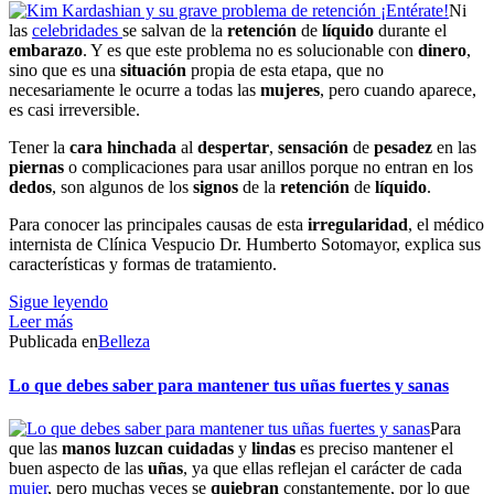
Ni
las
celebridades
se salvan de la
retención
de
líquido
durante el
embarazo
. Y es que este problema no es solucionable con
dinero
,
sino que es una
situación
propia de esta etapa, que no
necesariamente le ocurre a todas las
mujeres
, pero cuando aparece,
es casi irreversible.
Tener la
cara
hinchada
al
despertar
,
sensación
de
pesadez
en las
piernas
o complicaciones para usar anillos porque no entran en los
dedos
, son algunos de los
signos
de la
retención
de
líquido
.
Para conocer las principales causas de esta
irregularidad
, el médico
internista de Clínica Vespucio Dr. Humberto Sotomayor, explica sus
características y formas de tratamiento.
Sigue leyendo
Leer más
Publicada en
Belleza
Lo que debes saber para mantener tus uñas fuertes y sanas
Para
que las
manos
luzcan
cuidadas
y
lindas
es preciso mantener el
buen aspecto de las
uñas
, ya que ellas reflejan el carácter de cada
mujer
, pero muchas veces se
quiebran
constantemente, por lo que