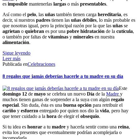
es
imposible
mantenerlas
largas
o más
presentables
.
Así como el
pelo
, las
uñas
también tienen carga
hereditaria
, es
decir, si nuestros
padres
tienen las
uñas
débiles
, lo más probable es
que nosotras igual, pero la principal razón por la que las
uñas
se
agrietan
o
quiebran
es por una
pobre
hidratación
de la
cutícula
,
o también por faltas de
vitaminas
y
minerales
en nuestra
alimentación
.
Sigue leyendo
Leer más
Publicada en
Celebraciones
8 regalos que jamás deberías hacerle a tu madre en su día
Este
domingo 12
de
mayo
se celebra un nuevo
Día
de la
Madre
y
muchos tienen ganas de sorprender a la suya con algún
regalo
especial
. Sin duda, ésta es una
buena
opción
para retribuir el
cariño
y
esfuerzo
entregado por quien nos dio la
vida
, pero hay
que tener cuidado a la
hora
de elegir el
obsequio
.
Si tu idea es
honrar
a tu
madre
y hacerla sentir como una
reina
,
evita los presentes que eventualmente podrían acomplejarla o
incomodarla.