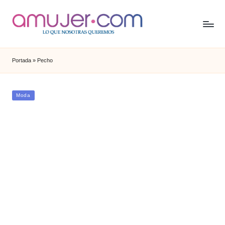
Portada
»
Pecho
Publicada
Moda
en