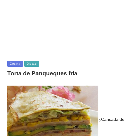
Publicada
Cocina
Dietas
en
Torta de Panqueques fría
¿Cansada de