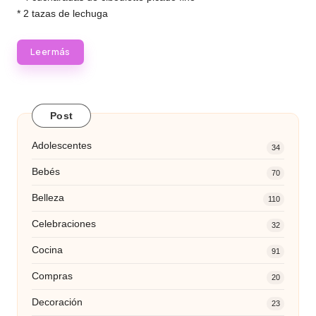
* 2 tazas de lechuga
Leer más
Post
Adolescentes
34
Bebés
70
Belleza
110
Celebraciones
32
Cocina
91
Compras
20
Decoración
23