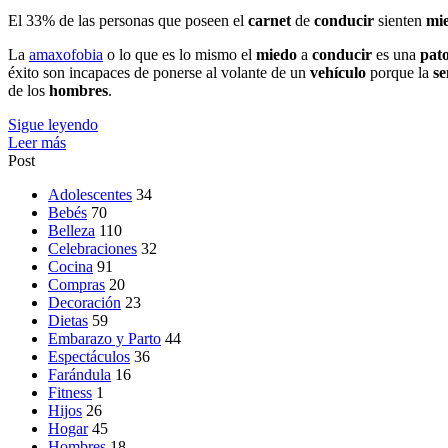
El 33% de las personas que poseen el
carnet
de
conducir
sienten
mi
La
amaxofobia
o lo que es lo mismo el
miedo
a
conducir
es una
pato
éxito son incapaces de ponerse al volante de un
vehículo
porque la
se
de los
hombres
.
Sigue leyendo
Leer más
Post
Adolescentes
34
Bebés
70
Belleza
110
Celebraciones
32
Cocina
91
Compras
20
Decoración
23
Dietas
59
Embarazo y Parto
44
Espectáculos
36
Farándula
16
Fitness
1
Hijos
26
Hogar
45
Hombres
18