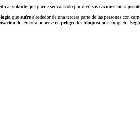
edo
al
volante
que puede ser causado por diversas
razones
tanto
psicol
logía
que
sufre
alrededor de una tercera parte de las personas con car
nsación
de temor a ponerse en
peligro
les
bloquea
por completo. Seg