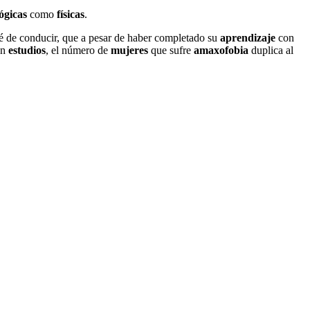
ógicas
como
físicas
.
né de conducir, que a pesar de haber completado su
aprendizaje
con
ún
estudios
, el número de
mujeres
que sufre
amaxofobia
duplica al