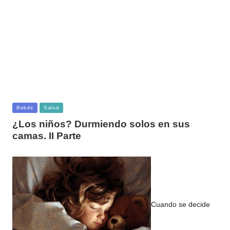
Publicada
Bebés
Salud
en
¿Los niños? Durmiendo solos en sus
camas. II Parte
Cuando se decide