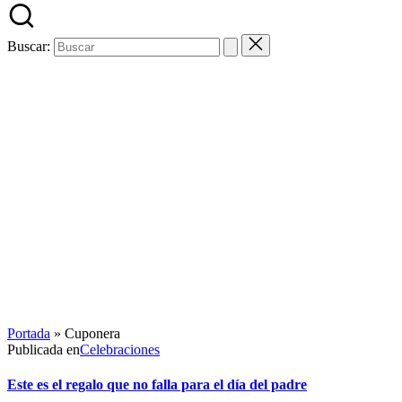
Buscar:
Portada
»
Cuponera
Publicada en
Celebraciones
Este es el regalo que no falla para el día del padre