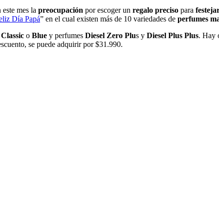
 este mes la
preocupación
por escoger un
regalo
preciso
para
festeja
eliz Día Papá
” en el cual existen más de 10 variedades de
perfumes
ma
 Classic
o
Blue
y perfumes
Diesel Zero Plu
s y
Diesel Plus Plus
. Hay 
scuento, se puede adquirir por $31.990.