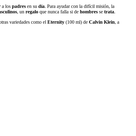
r
a los
padres
en su
día
. Para ayudar con la difícil misión, la
sculinos
, un
regalo
que nunca falla si de
hombres
se
trata
.
otras variedades como el
Eternity
(100 ml) de
Calvin Klein
, a