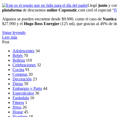
Llegó
junio
y con
plataforma
de descuentos
online
Cuponatic
.com creó el especial “
F
Algunos se pueden encontrar desde $9.990, como el caso de
Nautica
$27.990 y el
Hugo Boss Energize
(125 ml), que gracias al 49% de de
Sigue leyendo
Leer más
Post
Adolescentes
34
Bebés
70
Belleza
110
Celebraciones
32
Cocina
91
Compras
20
Decoración
23
Dietas
59
Embarazo y Parto
44
Espectáculos
36
Farándula
16
Fitness
1
Hijos
26
Hogar
45
Hombres
18