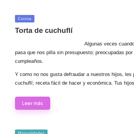
Publicada
Cocina
en
Torta de cuchuflí
Algunas veces cuando
pasa que nos pilla sin presupuesto; preocupadas por
cumpleaños.
Y como no nos gusta defraudar a nuestros hijos, les 
cuchuflí; receta fácil de hacer y económica. Tus hij
Leer más
Publicada
Manualidades