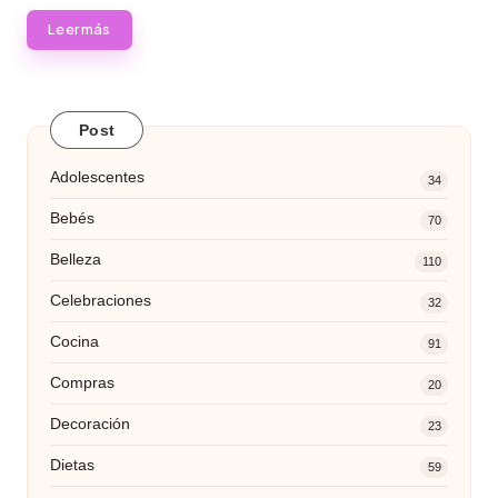
Leer más
Post
Adolescentes
34
Bebés
70
Belleza
110
Celebraciones
32
Cocina
91
Compras
20
Decoración
23
Dietas
59