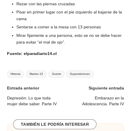
Rezar con las piernas cruzadas
Pisar en primer lugar con el pie izquierdo al bajarse de la
cama
Sentarse a comer a la mesa con 13 personas
Mirar fijamente a una persona, esto se no se debe hacer
para evitar “el mal de ojo”.
Fuente: elparadiario14.cl
Etiquetas:
Historia
Martes 13
Suerte
Supersticiones
Navegación
Entrada anterior
Siguiente entrada
de
Depresión: Lo que toda
Embarazo en la
mujer debe saber. Parte IV
Adolescencia. Parte IV
entradas
TAMBIÉN LE PODRÍA INTERESAR