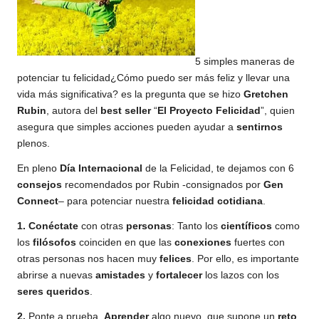
5 simples maneras de
potenciar tu felicidad¿Cómo puedo ser más feliz y llevar una
vida más significativa? es la pregunta que se hizo
Gretchen
Rubin
, autora del
best seller
“
El Proyecto Felicidad
”, quien
asegura que simples acciones pueden ayudar a
sentirnos
plenos.
En pleno
Día
Internacional
de la
Felicidad
, te dejamos con 6
consejos
recomendados por Rubin -consignados por
Gen
Connect
– para potenciar nuestra
felicidad
cotidiana
.
1.
Conéctate
con otras
personas
: Tanto los
científicos
como
los
filósofos
coinciden en que las
conexiones
fuertes con
otras personas nos hacen muy
felices
. Por ello, es importante
abrirse a nuevas
amistades
y
fortalecer
los lazos con los
seres
queridos
.
2.
Ponte a prueba.
Aprender
algo nuevo, que supone un
reto