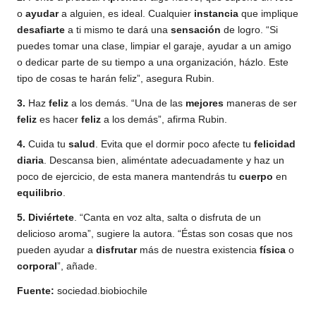
o
ayudar
a alguien, es ideal. Cualquier
instancia
que implique
desafiarte
a ti mismo te dará una
sensación
de logro. “Si
puedes tomar una clase, limpiar el garaje, ayudar a un amigo
o dedicar parte de su tiempo a una organización, házlo. Este
tipo de cosas te harán feliz”, asegura Rubin.
3.
Haz
feliz
a los demás. “Una de las
mejores
maneras de ser
feliz
es hacer
feliz
a los demás”, afirma Rubin.
4.
Cuida tu
salud
. Evita que el dormir poco afecte tu
felicidad
diaria
. Descansa bien, aliméntate adecuadamente y haz un
poco de ejercicio, de esta manera mantendrás tu
cuerpo
en
equilibrio
.
5.
Diviértete
. “Canta en voz alta, salta o disfruta de un
delicioso aroma”, sugiere la autora. “Éstas son cosas que nos
pueden ayudar a
disfrutar
más de nuestra existencia
física
o
corporal
”, añade.
Fuente:
sociedad.biobiochile