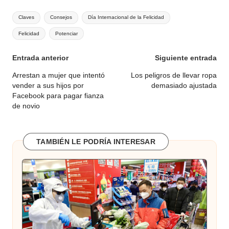
Etiquetas:
Claves
Consejos
Día Internacional de la Felicidad
Felicidad
Potenciar
Navegación
Entrada anterior
Siguiente entrada
de
Arrestan a mujer que intentó
Los peligros de llevar ropa
vender a sus hijos por
demasiado ajustada
entradas
Facebook para pagar fianza
de novio
TAMBIÉN LE PODRÍA INTERESAR