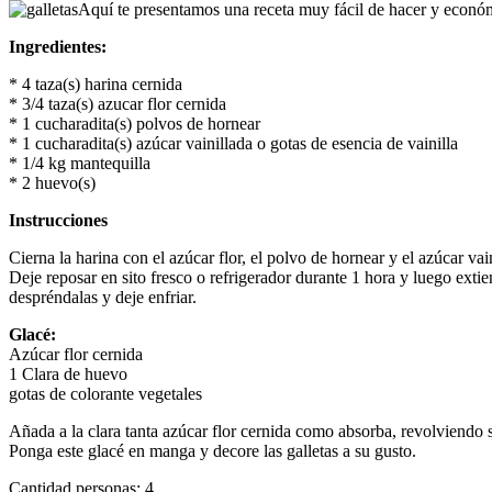
Aquí te presentamos una receta muy fácil de hacer y económi
Ingredientes:
* 4 taza(s) harina cernida
* 3/4 taza(s) azucar flor cernida
* 1 cucharadita(s) polvos de hornear
* 1 cucharadita(s) azúcar vainillada o gotas de esencia de vainilla
* 1/4 kg mantequilla
* 2 huevo(s)
Instrucciones
Cierna la harina con el azúcar flor, el polvo de hornear y el azúcar v
Deje reposar en sito fresco o refrigerador durante 1 hora y luego ext
despréndalas y deje enfriar.
Glacé:
Azúcar flor cernida
1 Clara de huevo
gotas de colorante vegetales
Añada a la clara tanta azúcar flor cernida como absorba, revolviendo 
Ponga este glacé en manga y decore las galletas a su gusto.
Cantidad personas: 4