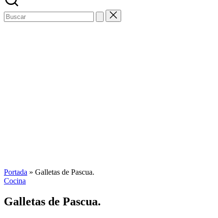
Buscar:
Portada
»
Galletas de Pascua.
Publicada
Cocina
en
Galletas de Pascua.