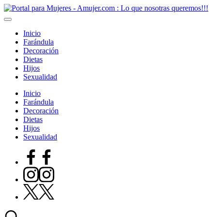
Saltar
al
contenido
Inicio
Farándula
Decoración
Dietas
Hijos
Sexualidad
Inicio
Farándula
Decoración
Dietas
Hijos
Sexualidad
Facebook
instagram
Twitter