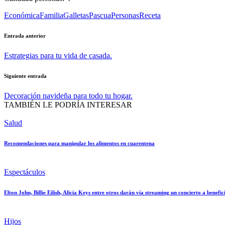
Etiquetas:
Económica
Familia
Galletas
Pascua
Personas
Receta
Navegación
Entrada anterior
de
Estrategias para tu vida de casada.
entradas
Siguiente entrada
Decoración navideña para todo tu hogar.
TAMBIÉN LE PODRÍA INTERESAR
Publicada
Salud
en
Recomendaciones para manipular los alimentos en cuarentena
Publicada
Espectáculos
en
Elton John, Billie Eilish, Alicia Keys entre otros darán vía streaming un concierto a benefic
Publicada
Hijos