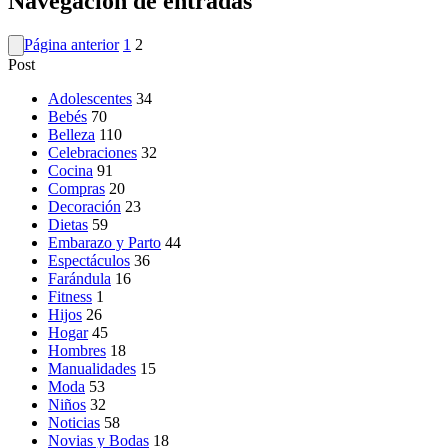
Navegación de entradas
Página anterior
1
2
Post
Adolescentes
34
Bebés
70
Belleza
110
Celebraciones
32
Cocina
91
Compras
20
Decoración
23
Dietas
59
Embarazo y Parto
44
Espectáculos
36
Farándula
16
Fitness
1
Hijos
26
Hogar
45
Hombres
18
Manualidades
15
Moda
53
Niños
32
Noticias
58
Novias y Bodas
18