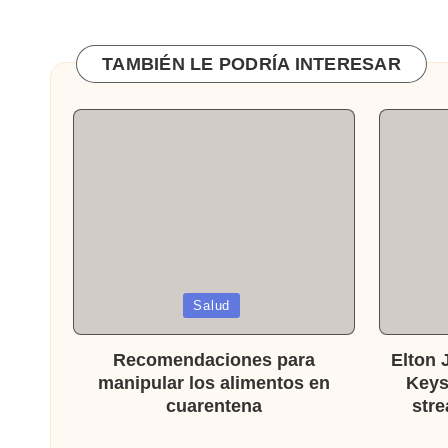
entradas
TAMBIÉN LE PODRÍA INTERESAR
Publicada
Publicad
Salud
en
en
Recomendaciones para
Elton J
manipular los alimentos en
Keys
cuarentena
stre