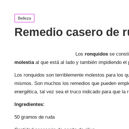
Publicada
Belleza
en
Remedio casero de r
Los
ronquidos
se const
molestia
al que está al lado y también impidiendo e
Los
ronquidos
son terriblemente molestos para los qu
mismos. Son muchos los remedios que pueden emple
energética, tal vez sea el truco indicado para que la
Ingredientes:
50 gramos de ruda