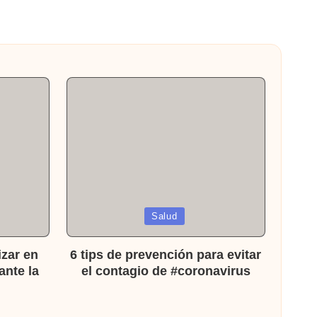
Publicada
Salud
en
izar en
6 tips de prevención para evitar
ante la
el contagio de #coronavirus