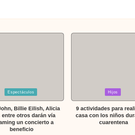
a
Publicada
Espectáculos
Hijos
en
ohn, Billie Eilish, Alicia
9 actividades para real
 entre otros darán vía
casa con los niños dur
aming un concierto a
cuarentena
beneficio