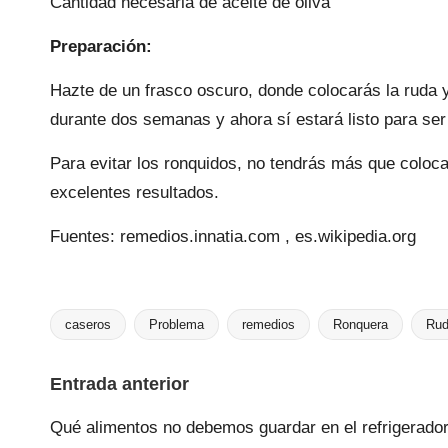
Cantidad necesaria de aceite de oliva
Preparación:
Hazte de un frasco oscuro, donde colocarás la ruda y
durante dos semanas y ahora sí estará listo para ser
Para evitar los ronquidos, no tendrás más que coloca
excelentes resultados.
Fuentes:
remedios.innatia.com
,
es.wikipedia.org
caseros
Problema
remedios
Ronquera
Ru
Etiquetas:
Navegación
Entrada anterior
de
Qué alimentos no debemos guardar en el refrigerado