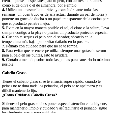
crema, que sean especiales para tu pelo, con aceites hidratantes
como el de oliva o el de almendra, por ejemplo.
4.
Utiliza una mascarilla nutritiva y extra hidratante todas las
semanas, un buen truco es dejarla actuar durante un par de horas y
ponerte un gorro de ducha o un papel transparente de la cocina para
que el producto penetre mejor.
5.
Evita en la mayor manera posible el sol, el cloro o la salitre, lleva
siempre contigo a la playa o piscina un producto protector especial.
6.
Cuando te seques el pelo con el secador, sécatelo en la
temperatura más baja, para evitar dañarlo en lo posible.
7.
Péinalo con cuidado para que no se te rompa.
8.
Para evitar que se encrespe utiliza siempre unas gotas de serum
para el pelo en las puntas, esto te ayudará.
9.
Córtalo a menudo, sobre todo las puntas para sanearlo lo máximo
posible.
Cabello Graso
Tienes el cabello graso si se te ensucia súper rápido, cuando te
peinas no te dura nada los peinados, el pelo se te apelmaza y es
difícil mantenerlo fijo.
¿Como Cuidar el Cabello Graso?
Si tienes el pelo graso debes poner especial atención en la higiene,
para mantenerlo limpio y cuidado y así facilitarte el peinado, sigue
los siguientes pasos para cuidarlo: