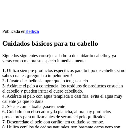
Publicada en
Belleza
Cuidados básicos para tu cabello
Sigue los siguientes consejos a la hora de cuidar tu cabello y ya
verás como mejora su aspecto inmediatamente
1.
Utiliza siempre productos específicos para tu tipo de cabello, si no
sabes cual es ¡pregunta a tu peluquero!
2.
Lávate el cabello siempre que lo tengas sucio.
3.
Aclárate el pelo a conciencia, los residuos de productos ensucian
el cabello y pueden irritar el cuero cabelludo.
4.
Aclárate el pelo con agua templada o casi fria, evita el agua muy
caliente ya que lo daña.
5.
Sécate con la toalla ¡suavemente!
6.
Cuidado con el secador y la plancha, ahora hay productos
protectores para utilizar antes de secarte el pelo ¡utilízalos!
7.
Desenrédate el pelo con cariño, ten cuidado se rompe.
8.
Utiliza cepillos de cedras naturales, son bastante caros pero son