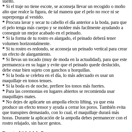
suelto.
*
Si el traje no tiene escote, se aconseja llevar un recogido o moño
alto que realce la figura, de tal manera que el pelo no roce ni se
superponga al vestido.
*
Procura lavar y secar tu cabello el día anterior a la boda, para que
el pelo tenga más cuerpo y se moldee más facilmente ayudando a
conseguir un mejor acabado en el peinado.
*
Si la forma de tu rostro es alargado, el peinado deberá tener
volumen horizontalmente.
*
Si tu rostro es redondo, se aconseja un peinado vertical para crear
un efecto de alargamiento.
*
Si llevas un tocado (muy de moda en la actualidad), para que este
permanezca en su lugar y evite que el peinado quede deslucido,
debe estar bien sujeto con ganchos u horquillas.
*
Si la boda se celebra en el día, lo más adecuado es usar un
maquillaje en tonos tenues.
*
Si la boda es de noche, prefiere los tonos más fuertes.
*
Para las ceremonias en lugares abiertos se recomienda usar
maquillajes mates.
*
No dejes de aplicarte un ampolla efecto lifting, ya que esta
produce un efecto tensor y ayuda a cerrar los poros. También evita
que transpires demasiado, con lo cual, el maquillaje durará más
horas. Durante la aplicación de la ampolla debes permanecer con el
rostro relajado, sin hacer gestos.