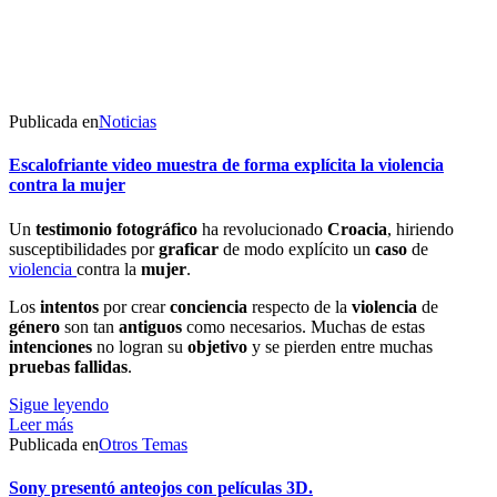
Publicada en
Noticias
Escalofriante video muestra de forma explícita la violencia
contra la mujer
Un
testimonio
fotográfico
ha revolucionado
Croacia
, hiriendo
susceptibilidades por
graficar
de modo explícito un
caso
de
violencia
contra la
mujer
.
Los
intentos
por crear
conciencia
respecto de la
violencia
de
género
son tan
antiguos
como necesarios. Muchas de estas
intenciones
no logran su
objetivo
y se pierden entre muchas
pruebas
fallidas
.
Sigue leyendo
Leer más
Publicada en
Otros Temas
Sony presentó anteojos con películas 3D.