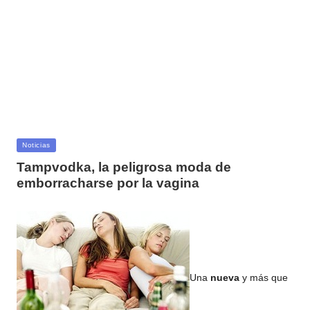
Publicada
Noticias
en
Tampvodka, la peligrosa moda de
emborracharse por la vagina
Una
nueva
y más que