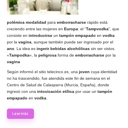
polémica
modalidad
para
emborracharse
rápido está
creciendo entre las
mujeres
en
Europa
: el “
Tampvodka
”, que
consiste en
introducirse
un
tampón
empapado
en
vodka
por la
vagina
, aunque también puede ser ingresado por el
ano
. La idea es
ingerir
bebidas
alcohólicas
sin ser vistos.
«
Tampodka
«, la
peligrosa
forma de
emborracharse
por la
vagina
Según informó el sitio telecinco.es, una
joven
cuya identidad
no ha trascendido, fue atendida este fin de semana en el
Centro de Salud de Calasparra (Murcia, España), donde
ingresó con una
intoxicación
etílica
por usar un
tampón
empapado
en
vodka
.
Leer más