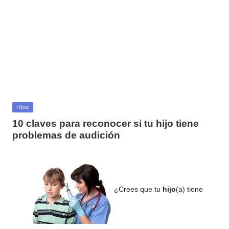
Publicada
Hijos
en
10 claves para reconocer si tu hijo tiene
problemas de audición
¿Crees que tu
hijo
(a) tiene