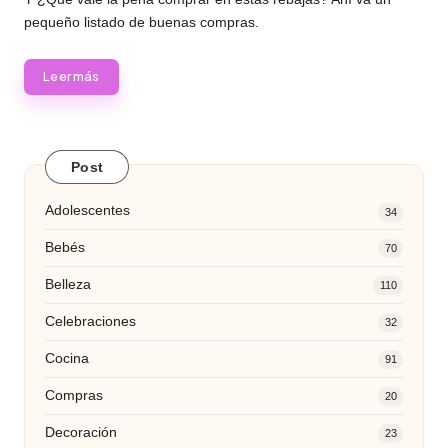
pequeño listado de buenas compras.
Leer más
Post
Adolescentes
34
Bebés
70
Belleza
110
Celebraciones
32
Cocina
91
Compras
20
Decoración
23