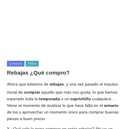
Publicada
Compras
Niños
en
Rebajas ¿Qué compro?
Ahora que estamos de
rebajas
, y una vez pasado el impulso
inicial de
comprar
aquello que más nos gusta, lo que hemos
esperado toda la
temporada
o un
caprichillo
cualquiera…
Viene el momento de analizar lo que hace falta en el
armario
de los y aprovechar un momento único para comprar buenas
piezas a buen precio.
Y ¿Qué vale la pena comprar en estas rebajas? Ahí va un