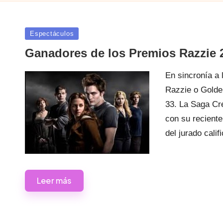
Publicada
Espectáculos
en
Ganadores de los Premios Razzie 
En sincronía a 
Razzie o Golde
33. La Saga Cr
con su reciente
del jurado calif
Leer más