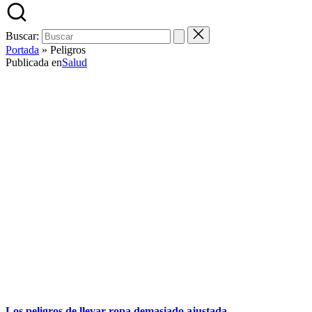
Buscar:
Portada
»
Peligros
Publicada en
Salud
Los peligros de llevar ropa demasiado ajustada