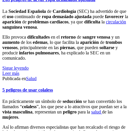
La
Sociedad
Española
de
Cardiología
(SEC) ha advertido de que
el
uso
continuado de
ropa
demasiado
ajustada
puede
favorecer
la
aparición
de
problemas
cardiacos
, ya que
dificulta
la
circulación
sanguínea
venosa
.
Ello provoca
dificultades
en el
retorno
de
sangre
venosa
y un
aumento
de los
edemas
, lo que facilita la
aparición
de
trombos
venosos
, principalmente en las
piernas
, que pueden
soltarse
y
producir
infartos
pulmonares
, ha explicado la SEC en un
comunicado.
Sigue leyendo
Leer más
Publicada en
Salud
5 peligros de usar colaless
En prácticamente un símbolo de
seducción
se han convertido los
llamados “
colaless
”, los que pese a lo atractivos que puedan ser a la
vista
masculina
, representan un
peligro
para la
salud
de las
mujeres
.
Así lo afirman diversos especialistas que han recalcado el riesgo de