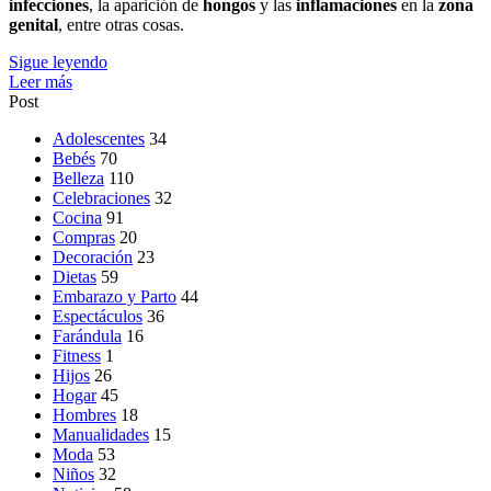
infecciones
, la aparición de
hongos
y las
inflamaciones
en la
zona
genital
, entre otras cosas.
Sigue leyendo
Leer más
Post
Adolescentes
34
Bebés
70
Belleza
110
Celebraciones
32
Cocina
91
Compras
20
Decoración
23
Dietas
59
Embarazo y Parto
44
Espectáculos
36
Farándula
16
Fitness
1
Hijos
26
Hogar
45
Hombres
18
Manualidades
15
Moda
53
Niños
32