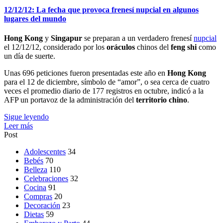
12/12/12: La fecha que provoca frenesí nupcial en algunos
lugares del mundo
Hong Kong
y
Singapur
se preparan a un verdadero frenesí
nupcial
el 12/12/12, considerado por los
oráculos
chinos del
feng shi
como
un día de suerte.
Unas 696 peticiones fueron presentadas este año en
Hong Kong
para el 12 de diciembre, símbolo de “amor”, o sea cerca de cuatro
veces el promedio diario de 177 registros en octubre, indicó a la
AFP un portavoz de la administración del
territorio
chino
.
Sigue leyendo
Leer más
Post
Adolescentes
34
Bebés
70
Belleza
110
Celebraciones
32
Cocina
91
Compras
20
Decoración
23
Dietas
59