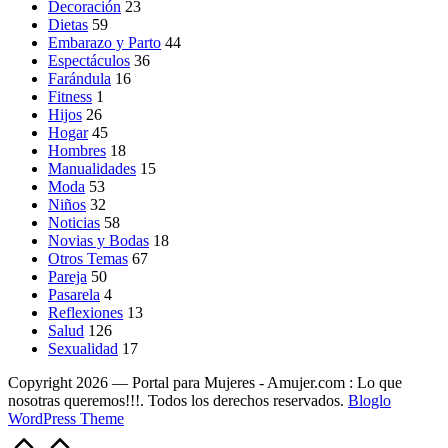
Decoración
23
Dietas
59
Embarazo y Parto
44
Espectáculos
36
Farándula
16
Fitness
1
Hijos
26
Hogar
45
Hombres
18
Manualidades
15
Moda
53
Niños
32
Noticias
58
Novias y Bodas
18
Otros Temas
67
Pareja
50
Pasarela
4
Reflexiones
13
Salud
126
Sexualidad
17
Copyright 2026 — Portal para Mujeres - Amujer.com : Lo que
nosotras queremos!!!. Todos los derechos reservados.
Bloglo
WordPress Theme