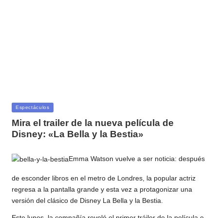
Publicada
Espectáculos
en
Mira el trailer de la nueva película de
Disney: «La Bella y la Bestia»
Emma Watson vuelve a ser noticia: después
de esconder libros en el metro de Londres, la popular actriz
regresa a la pantalla grande y esta vez a protagonizar una
versión del clásico de Disney La Bella y la Bestia.
Este lunes, la compañía reveló el primer tráiler de la película e