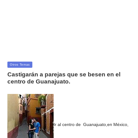
Publicada
Otros Temas
en
Castigarán a parejas que se besen en el
centro de Guanajuato.
Ir al centro de Guanajuato,en México,