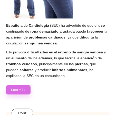
Española
de
Cardiología
(SEC) ha advertido de que el
uso
continuado de
ropa
demasiado
ajustada
puede
favorecer
la
aparición
de
problemas
cardiacos
, ya que
dificulta
la
circulación
sanguínea
venosa
.
Ello provoca
dificultades
en el
retorno
de
sangre
venosa
y
un
aumento
de los
edemas
, lo que facilita la
aparición
de
trombos
venosos
, principalmente en las
piernas
, que
pueden
soltarse
y producir
infartos
pulmonares
, ha
explicado la SEC en un comunicado.
Leer más
Post