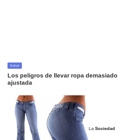
Publicada
Salud
en
Los peligros de llevar ropa demasiado
ajustada
La
Sociedad