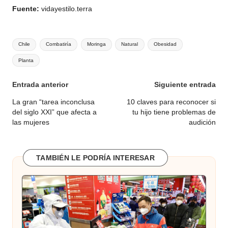
Fuente:
vidayestilo.terra
Etiquetas:
Chile
Combatiría
Moringa
Natural
Obesidad
Planta
Navegación
Entrada anterior
Siguiente entrada
de
La gran “tarea inconclusa
10 claves para reconocer si
del siglo XXI” que afecta a
tu hijo tiene problemas de
entradas
las mujeres
audición
TAMBIÉN LE PODRÍA INTERESAR