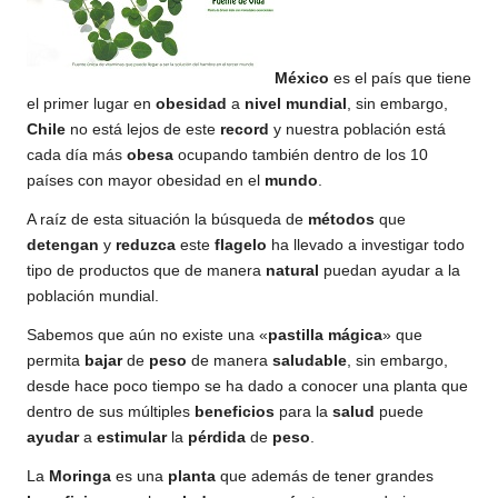
México
es el país que tiene
el primer lugar en
obesidad
a
nivel
mundial
, sin embargo,
Chile
no está lejos de este
record
y nuestra población está
cada día más
obesa
ocupando también dentro de los 10
países con mayor
obesidad
en el
mundo
.
A raíz de esta situación la búsqueda de
métodos
que
detengan
y
reduzca
este
flagelo
ha llevado a investigar todo
tipo de productos que de manera
natural
puedan ayudar a la
población mundial.
Sabemos que aún no existe una «
pastilla mágica
» que
permita
bajar
de
peso
de manera
saludable
, sin embargo,
desde hace poco tiempo se ha dado a conocer una planta que
dentro de sus múltiples
beneficios
para la
salud
puede
ayudar
a
estimular
la
pérdida
de
peso
.
La
Moringa
es una
planta
que además de tener grandes