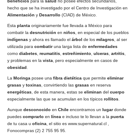
beneficios
para la
salud
no posee efectos secundarios,
hecho que se ha investigado por el Centro de Investigación en
Alimentación
y
Desarrollo
(CIAD) de México.
Esta
planta
originariamente fue llevada a México para
combatir la
desnutrición
en
niños
, en especial de los pueblos
indígenas
y ahora es llamado el
árbol
de los
milagros
, al ser
utilizada para
combatir
una larga lista de
enfermedades
como
diabetes
,
reumatitis
,
estreñimiento
,
ulceras
,
artritis
,
y problemas en la
vista
, pero especialmente en casos de
obesidad
.
La
Moringa
posee una
fibra
dietética
que permite
eliminar
grasas
y
toxinas
, convirtiendo las
grasas
en reserva
energéticas
, de esta manera, estas se
eliminan
del
cuerpo
especialmente las que se acumulan en los típicos
rollitos
.
Aunque
desconocido
en
Chile
encontramos un
lugar
donde
puedes
comprarlo
en
línea
e incluso te lo llevan a la
puerta
de tu casa u
oficina
, el sitio es www.supernatural.cl ,
Fonocompras (2) 2 755 95 95.