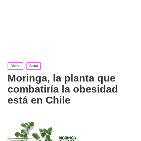
Publicada
Dietas
Salud
en
Moringa, la planta que
combatiría la obesidad
está en Chile