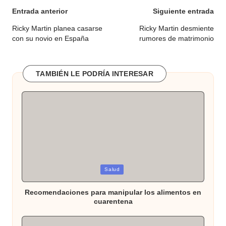
Navegación
Entrada anterior
Siguiente entrada
de
Ricky Martin planea casarse
Ricky Martin desmiente
con su novio en España
rumores de matrimonio
entradas
TAMBIÉN LE PODRÍA INTERESAR
Publicada
Salud
en
Recomendaciones para manipular los alimentos en
cuarentena