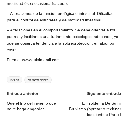
motilidad ósea ocasiona fracturas.
– Alteraciones de la función urológica e intestinal. Dificultad
para el control de esfínteres y de motilidad intestinal.
– Alteraciones en el comportamiento. Se debe orientar a los
padres y facilitarles una tratamiento psicológico adecuado, ya
que se observa tendencia a la sobreprotección, en algunos
casos.
Fuente:
www.guiainfantil.com
Etiquetas:
Bebés
Malformaciones
Navegación
Entrada anterior
Siguiente entrada
de
Que el frío del invierno que
El Problema De Sufrir
no te haga engordar
Bruxismo (apretar o rechinar
entradas
los dientes) Parte I