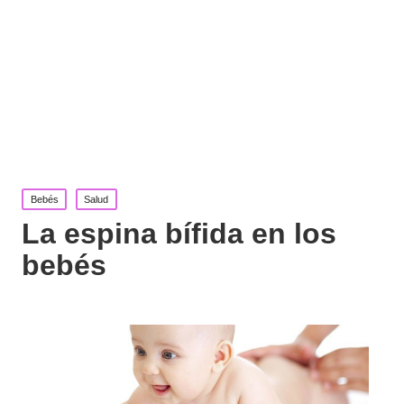
Publicada
Bebés
Salud
en
La espina bífida en los
bebés