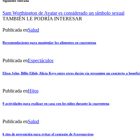
Siguiente entrada
Sam Worthington de Avatar es considerado un símbolo sexual
TAMBIÉN LE PODRÍA INTERESAR
Publicada en
Salud
Recomendaciones para manipular los alimentos en cuarentena
Publicada en
Espectáculos
Elton John, Billie Eilish, Alicia Keys entre otros darán vía streaming un concierto a benefic
Publicada en
Hijos
9 actividades para realizar en casa con los niños durante la cuarentena
Publicada en
Salud
6 tips de prevención para evitar el contagio de #coronavirus