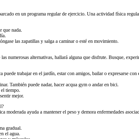
cado en un programa regular de ejercicio. Una actividad física regula
r que nada.
día.
Póngase las zapatillas y salga a caminar o esté en movimiento.
e las numerosas alternativas, hallará alguna que disfrute. Busque, exper
ca puede trabajar en el jardín, estar con amigos, bailar o expresarse c
minar. También puede nadar, hacer acqua gym o andar en bici.
 el tiempo.
sentir mejor.
l?
sica moderada ayuda a mantener el peso y demora enfermedades asociada
ma gradual.
en el agua.