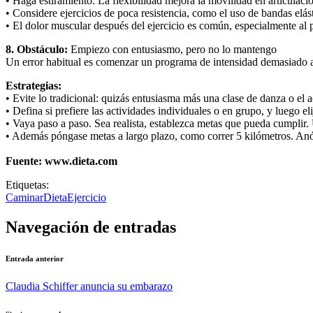
• Haga estiramiento. La flexibilidad mejora la movilidad en articulac
• Considere ejercicios de poca resistencia, como el uso de bandas elást
• El dolor muscular después del ejercicio es común, especialmente al 
8. Obstáculo:
Empiezo con entusiasmo, pero no lo mantengo
Un error habitual es comenzar un programa de intensidad demasiado alt
Estrategias:
• Evite lo tradicional: quizás entusiasma más una clase de danza o el
• Defina si prefiere las actividades individuales o en grupo, y luego eli
• Vaya paso a paso. Sea realista, establezca metas que pueda cumplir. 
• Además póngase metas a largo plazo, como correr 5 kilómetros. Anót
Fuente: www.dieta.com
Etiquetas:
Caminar
Dieta
Ejercicio
Navegación de entradas
Entrada anterior
Claudia Schiffer anuncia su embarazo