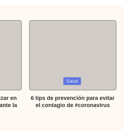
Publicada
Salud
en
izar en
6 tips de prevención para evitar
ante la
el contagio de #coronavirus