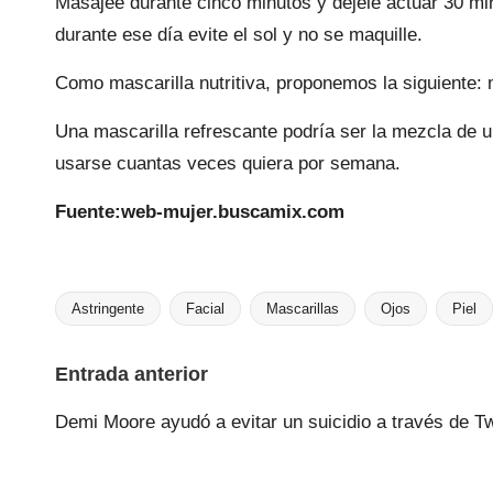
Masajee durante cinco minutos y déjele actuar 30 m
durante ese día evite el sol y no se maquille.
Como mascarilla nutritiva, proponemos la siguiente:
Una mascarilla refrescante podría ser la mezcla de 
usarse cuantas veces quiera por semana.
Fuente:web-mujer.buscamix.com
Astringente
Facial
Mascarillas
Ojos
Piel
Etiquetas:
Navegación
Entrada anterior
de
Demi Moore ayudó a evitar un suicidio a través de Twi
entradas