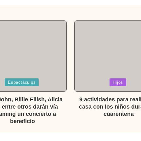
a
Publicada
Espectáculos
Hijos
en
ohn, Billie Eilish, Alicia
9 actividades para real
 entre otros darán vía
casa con los niños dur
aming un concierto a
cuarentena
beneficio