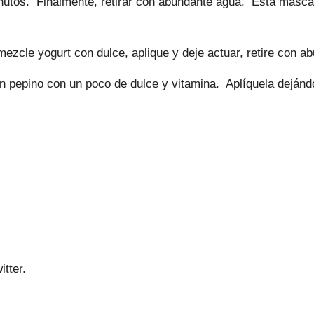
inutos. Finalmente, retirar con abundante agua. Esta masc
 mezcle yogurt con dulce, aplique y deje actuar, retire co
un pepino con un poco de dulce y vitamina. Aplíquela dejánd
tter.