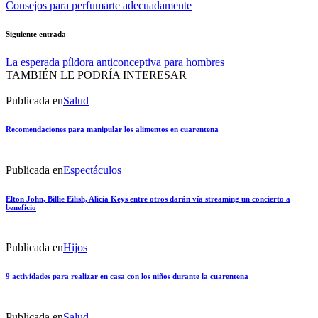
Consejos para perfumarte adecuadamente
Siguiente entrada
La esperada píldora anticonceptiva para hombres
TAMBIÉN LE PODRÍA INTERESAR
Publicada en
Salud
Recomendaciones para manipular los alimentos en cuarentena
Publicada en
Espectáculos
Elton John, Billie Eilish, Alicia Keys entre otros darán vía streaming un concierto a
beneficio
Publicada en
Hijos
9 actividades para realizar en casa con los niños durante la cuarentena
Publicada en
Salud